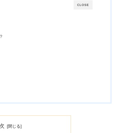
CLOSE
？
次